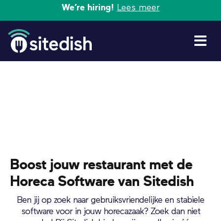
Ga
We’re hiring!
Lees meer
naar
inhoud
Tog
Navi
Oplossingen
Cases
Info
Contact
Boost jouw restaurant met de
Log in
Horeca Software van Sitedish
Ben jij op zoek naar gebruiksvriendelijke en stabiele
software voor in jouw horecazaak? Zoek dan niet