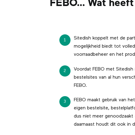
FEBO… Wat heeft S
Sitedish koppelt met de par
1
mogelijkheid biedt tot voll
voorraadbeheer en het pro
Voordat FEBO met Sitedish 
2
bestelsites van al hun versch
FEBO.
FEBO maakt gebruik van het 
3
eigen bestelsite, bestelpla
dus niet meer genoodzaakt 
daarnaast houdt dit ook in d