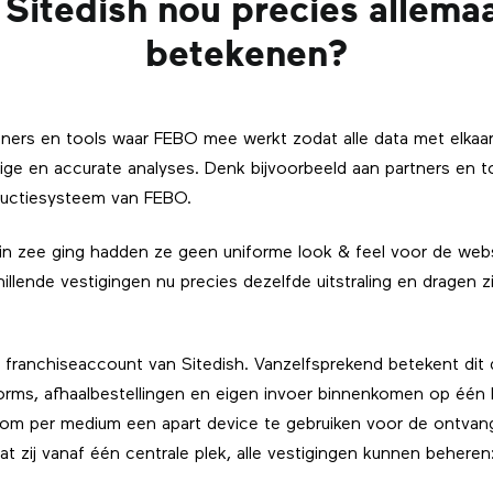
itedish nou precies allema
betekenen?
tners en tools waar FEBO mee werkt zodat alle data met elkaa
edige en accurate analyses. Denk bijvoorbeeld aan partners en 
ductiesysteem van FEBO.
in zee ging hadden ze geen uniforme look & feel voor de webs
illende vestigingen nu precies dezelfde uitstraling en dragen zi
franchiseaccount van Sitedish. Vanzelfsprekend betekent dit d
tforms, afhaalbestellingen en eigen invoer binnenkomen op één 
om per medium een apart device te gebruiken voor de ontvang
at zij vanaf één centrale plek, alle vestigingen kunnen beheren