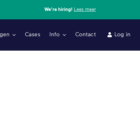
We’re hiring!
Lees meer
ngen
Cases
Info
Contact
Log in