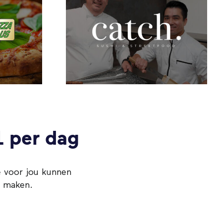
ch
Poké Perfect
1 per dag
e voor jou kunnen
e maken.